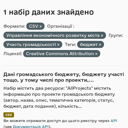
1 набір даних знайдено
Формати:
CSV
Організації :
Управління економічного розвитку міста
Групи:
Участь громадськості
Теги:
бюджет
Ліцензії:
Creative Commons Attribution
Дані громадського бюджету, бюджету участі
тощо, у тому числі про проекти,...
Набір містить два ресурси: "AllProjects" містить
інформацію про проекти громадського бюджету
(автор, назва, опис, тематична категорія, статус,
бюджет, дата подання), кількість...
CSV
Ви можете отримати доступ до цього реєстру через
API
(see
Документація API
).