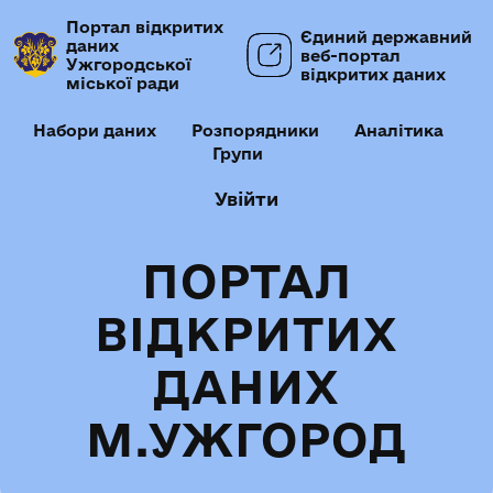
Портал відкритих
Єдиний державний
даних
веб-портал
Ужгородської
відкритих даних
міської ради
Набори даних
Розпорядники
Аналітика
Групи
Увійти
ПОРТАЛ
ВІДКРИТИХ
ДАНИХ
М.УЖГОРОД