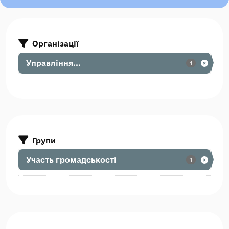
Організації
Управління...
1
Групи
Участь громадськості
1