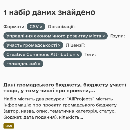
1 набір даних знайдено
Формати:
CSV
Організації :
Управління економічного розвитку міста
Групи:
Участь громадськості
Ліцензії:
Creative Commons Attribution
Теги:
громадський
Дані громадського бюджету, бюджету участі
тощо, у тому числі про проекти,...
Набір містить два ресурси: "AllProjects" містить
інформацію про проекти громадського бюджету
(автор, назва, опис, тематична категорія, статус,
бюджет, дата подання), кількість...
CSV