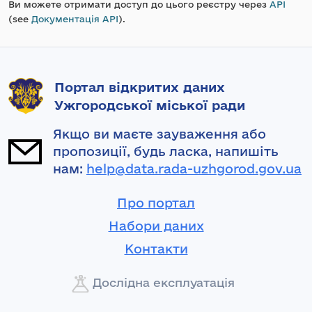
Ви можете отримати доступ до цього реєстру через
API
(see
Документація API
).
Портал відкритих даних
Ужгородської міської ради
Якщо ви маєте зауваження або
пропозиції, будь ласка, напишіть
нам:
help@data.rada-uzhgorod.gov.ua
Про портал
Набори даних
Контакти
Дослідна експлуатація