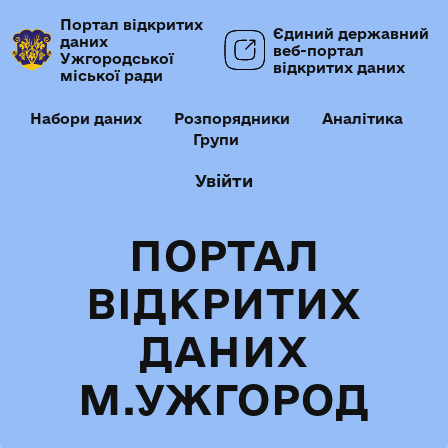
Портал відкритих
Єдиний державний
даних
веб-портал
Ужгородської
відкритих даних
міської ради
Набори даних
Розпорядники
Аналітика
Групи
Увійти
ПОРТАЛ
ВІДКРИТИХ
ДАНИХ
М.УЖГОРОД