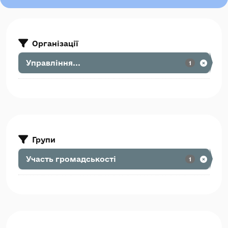
Організації
Управління...
1
Групи
Участь громадськості
1