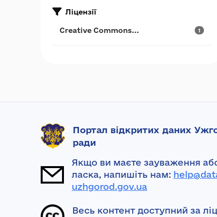
Ліцензії
Creative Commons...
1
Портал відкритих даних Ужго
ради
Якщо ви маєте зауваження або
ласка, напишіть нам:
help@dat
uzhgorod.gov.ua
Весь контент доступний за лі