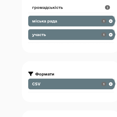
громадськість
1
міська рада
1
участь
1
Формати
CSV
1