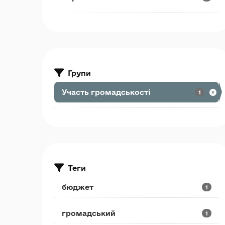
Групи
Участь громадськості
1
Теги
бюджет
1
громадський
1