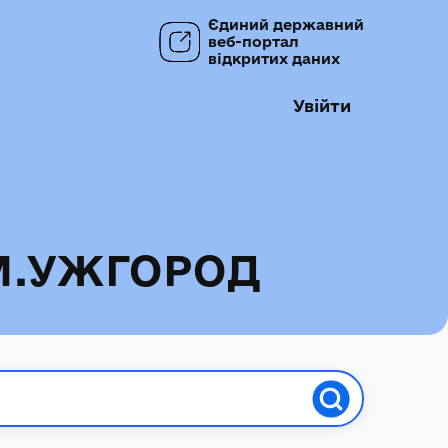
Єдиний державний
веб-портал
відкритих даних
Увійти
М.УЖГОРОД