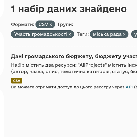
1 набір даних знайдено
Формати:
CSV
Групи:
Участь громадськості
Теги:
міська рада
Дані громадського бюджету, бюджету участі 
Набір містить два ресурси: "AllProjects" містить 
(автор, назва, опис, тематична категорія, статус, бю
CSV
Ви можете отримати доступ до цього реєстру через
API
(