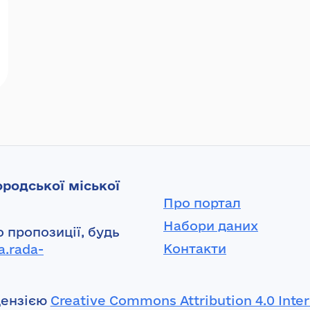
родської міської
Про портал
Набори даних
 пропозиції, будь
Контакти
a.rada-
цензією
Creative Commons Attribution 4.0 Inter