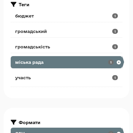
Теги
бюджет
1
громадський
1
громадськість
1
міська рада
1
участь
1
Формати