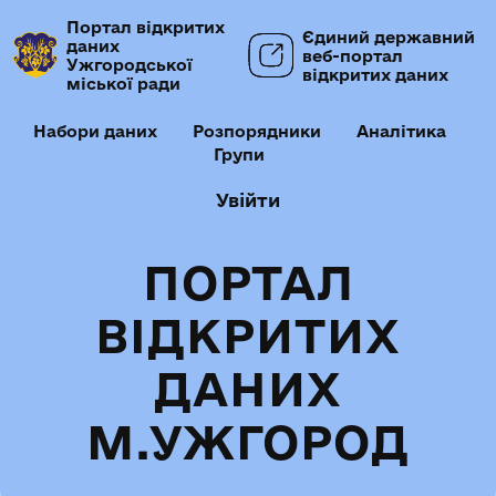
Портал відкритих
Єдиний державний
даних
веб-портал
Ужгородської
відкритих даних
міської ради
Набори даних
Розпорядники
Аналітика
Групи
Увійти
ПОРТАЛ
ВІДКРИТИХ
ДАНИХ
М.УЖГОРОД