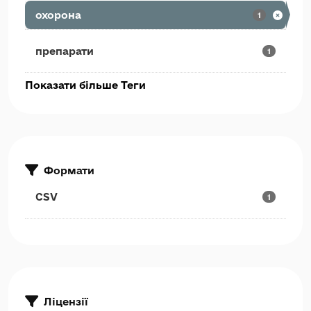
охорона
1
препарати
1
Показати більше Теги
Формати
CSV
1
Ліцензії