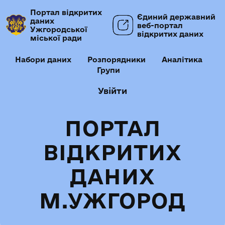
Портал відкритих
Єдиний державний
даних
веб-портал
Ужгородської
відкритих даних
міської ради
Набори даних
Розпорядники
Аналітика
Групи
Увійти
ПОРТАЛ
ВІДКРИТИХ
ДАНИХ
М.УЖГОРОД