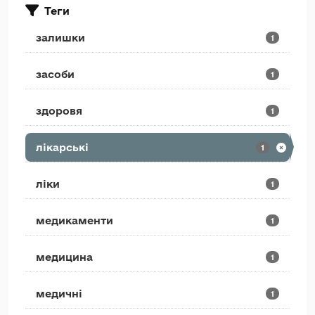
Теги
залишки
1
засоби
1
здоровя
1
лікарські
1
ліки
1
медикаменти
1
медицина
1
медичні
1