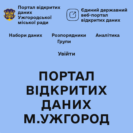
Портал відкритих
Єдиний державний
даних
веб-портал
Ужгородської
відкритих даних
міської ради
Набори даних
Розпорядники
Аналітика
Групи
Увійти
ПОРТАЛ
ВІДКРИТИХ
ДАНИХ
М.УЖГОРОД