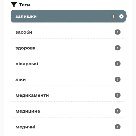
Теги
залишки
1
засоби
1
здоровя
1
лікарські
1
ліки
1
медикаменти
1
медицина
1
медичні
1