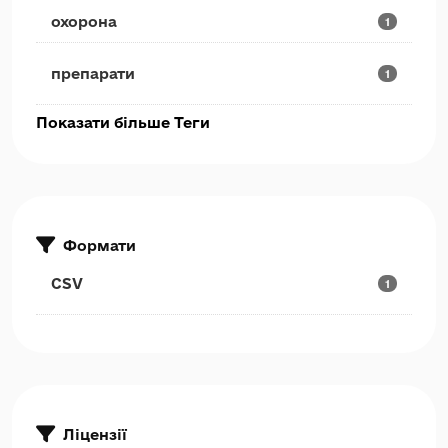
охорона
1
препарати
1
Показати більше Теги
Формати
CSV
1
Ліцензії