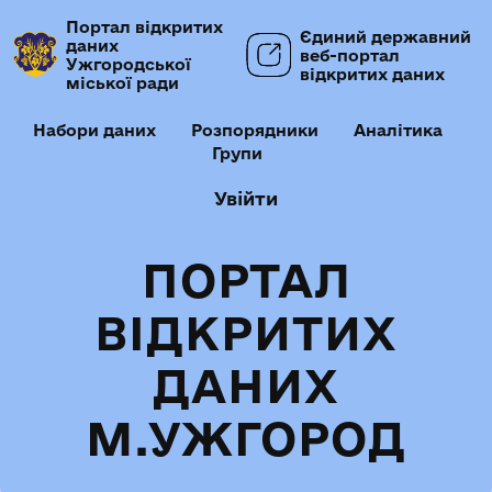
Портал відкритих
Єдиний державний
даних
веб-портал
Ужгородської
відкритих даних
міської ради
Набори даних
Розпорядники
Аналітика
Групи
Увійти
ПОРТАЛ
ВІДКРИТИХ
ДАНИХ
М.УЖГОРОД