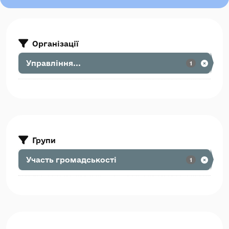
Організації
Управління...
1
Групи
Участь громадськості
1