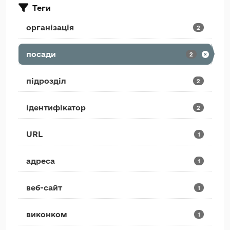
Теги
організація
2
посади
2
підрозділ
2
ідентифікатор
2
URL
1
адреса
1
веб-сайт
1
виконком
1