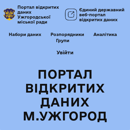
Портал відкритих
Єдиний державний
даних
веб-портал
Ужгородської
відкритих даних
міської ради
Набори даних
Розпорядники
Аналітика
Групи
Увійти
ПОРТАЛ
ВІДКРИТИХ
ДАНИХ
М.УЖГОРОД