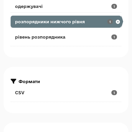
одержувачі
1
розпорядники нижчого рівня
1
рівень розпорядника
1
Формати
CSV
1