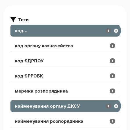
Теги
код...
1
код органу казначейства
1
код ЄДРПОУ
1
код ЄРРОБК
1
мережа розпорядника
1
найменування органу ДКСУ
1
найменування розпорядника
1