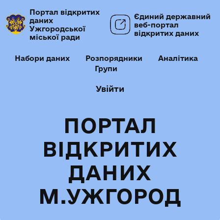
Портал відкритих
Єдиний державний
даних
веб-портал
Ужгородської
відкритих даних
міської ради
Набори даних
Розпорядники
Аналітика
Групи
Увійти
ПОРТАЛ
ВІДКРИТИХ
ДАНИХ
М.УЖГОРОД