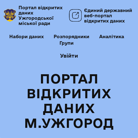
Портал відкритих
Єдиний державний
даних
веб-портал
Ужгородської
відкритих даних
міської ради
Набори даних
Розпорядники
Аналітика
Групи
Увійти
ПОРТАЛ
ВІДКРИТИХ
ДАНИХ
М.УЖГОРОД