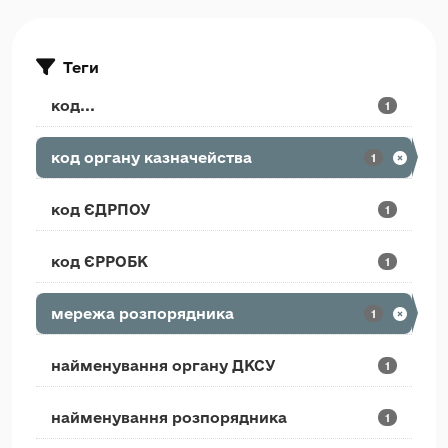
Теги
код...
1
код органу казначейства
1
код ЄДРПОУ
1
код ЄРРОБК
1
мережа розпорядника
1
найменування органу ДКСУ
1
найменування розпорядника
1