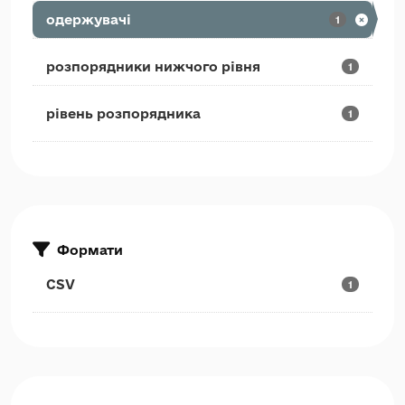
одержувачі
1
розпорядники нижчого рівня
1
рівень розпорядника
1
Формати
CSV
1