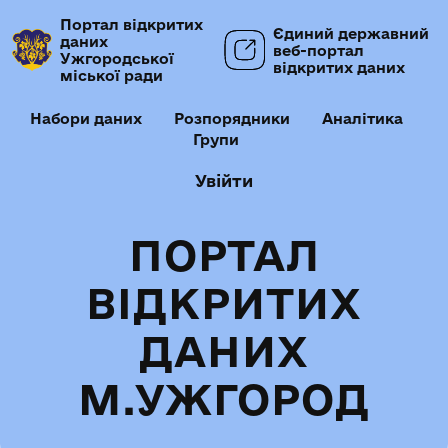
Портал відкритих
Єдиний державний
даних
веб-портал
Ужгородської
відкритих даних
міської ради
Набори даних
Розпорядники
Аналітика
Групи
Увійти
ПОРТАЛ
ВІДКРИТИХ
ДАНИХ
М.УЖГОРОД