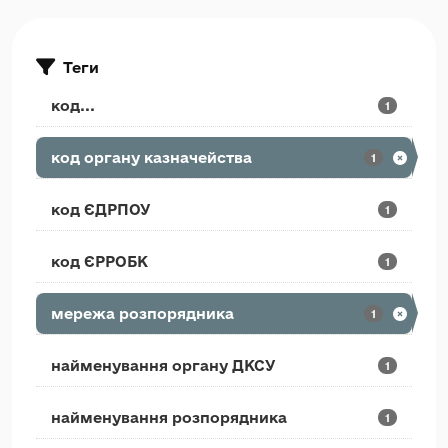
Теги
код...
1
код органу казначейства
1
код ЄДРПОУ
1
код ЄРРОБК
1
мережа розпорядника
1
найменування органу ДКСУ
1
найменування розпорядника
1