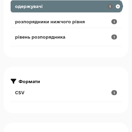
одержувачі
1
розпорядники нижчого рівня
1
рівень розпорядника
1
Формати
CSV
1