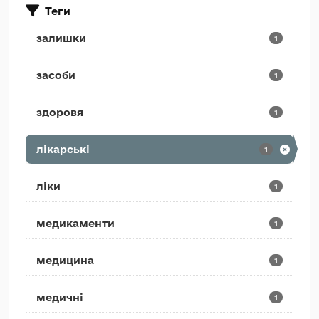
Теги
залишки
1
засоби
1
здоровя
1
лікарські
1
ліки
1
медикаменти
1
медицина
1
медичні
1