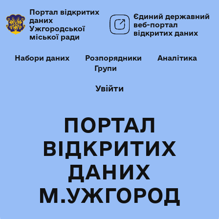
Портал відкритих
Єдиний державний
даних
веб-портал
Ужгородської
відкритих даних
міської ради
Набори даних
Розпорядники
Аналітика
Групи
Увійти
ПОРТАЛ
ВІДКРИТИХ
ДАНИХ
М.УЖГОРОД