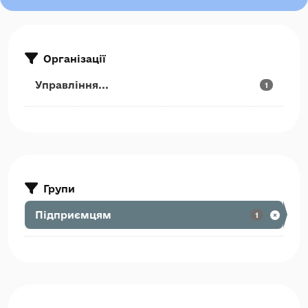
Організації
Управління...
1
Групи
Підприємцям
1