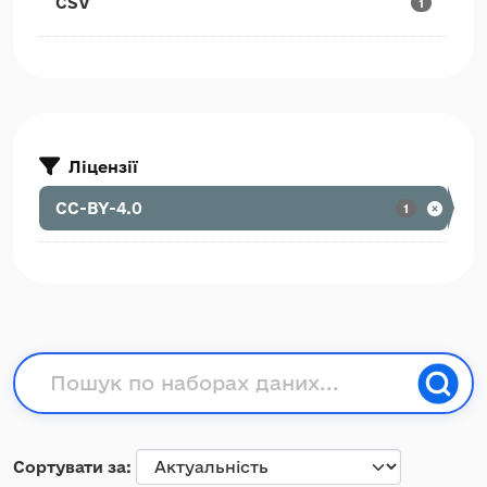
CSV
1
Ліцензії
CC-BY-4.0
1
Сортувати за