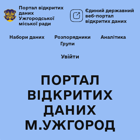
Портал відкритих
Єдиний державний
даних
веб-портал
Ужгородської
відкритих даних
міської ради
Набори даних
Розпорядники
Аналітика
Групи
Увійти
ПОРТАЛ
ВІДКРИТИХ
ДАНИХ
М.УЖГОРОД