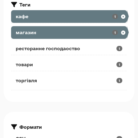
Теги
кафе
1
магазин
1
ресторанне господаоство
1
товари
1
торгівля
1
Формати