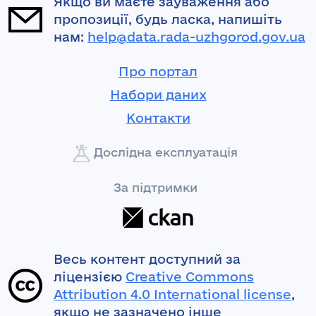
Якщо ви маєте зауваження або
пропозиції, будь ласка, напишіть
нам:
help@data.rada-uzhgorod.gov.ua
Про портал
Набори даних
Контакти
Дослідна експлуатація
За підтримки
Весь контент доступний за
ліцензією
Creative Commons
Attribution 4.0 International license
,
якщо не зазначено інше