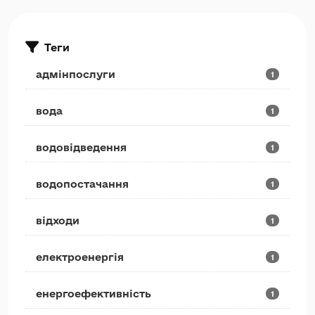
Теги
адмінпослуги
1
вода
1
водовідведення
1
водопостачання
1
відходи
1
електроенергія
1
енергоефективність
1