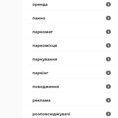
оренда
1
панно
1
паркомат
1
паркомісце
1
паркування
1
паркінг
1
поводження
1
реклама
1
розповсюджувачі
1