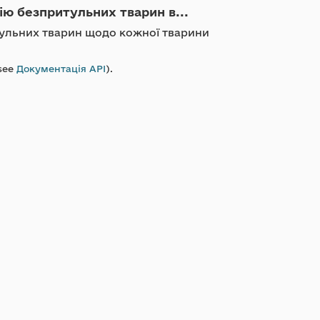
ію безпритульних тварин в...
итульних тварин щодо кожної тварини
see
Документація API
).