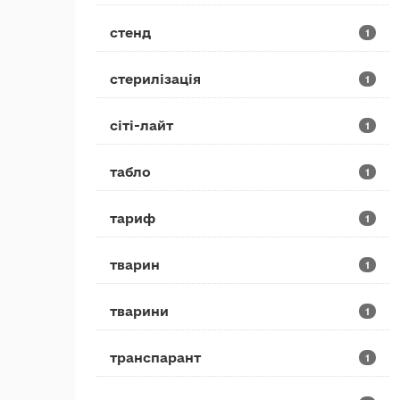
стенд
1
стерилізація
1
сіті-лайт
1
табло
1
тариф
1
тварин
1
тварини
1
транспарант
1