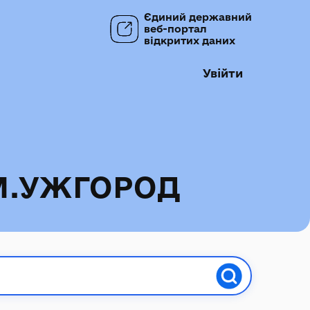
Єдиний державний
веб-портал
відкритих даних
Увійти
М.УЖГОРОД