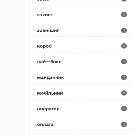
захист
1
зовнішня
1
короб
1
лайт-бокс
1
майданчик
1
мобільний
1
оператор
1
оплата
1