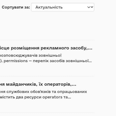
Сортувати за
ісце розміщення рекламного засобу,...
к розповсюджувачів зовнішньої
 permissions — перелік засобів зовнішньої...
я майданчиків, їх операторів,...
ння службових обов'язків та опрацьованих
істить два ресурси operators та...