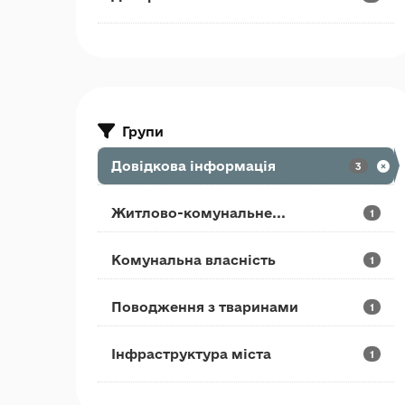
Групи
Довідкова інформація
3
Житлово-комунальне...
1
Комунальна власність
1
Поводження з тваринами
1
Інфраструктура міста
1