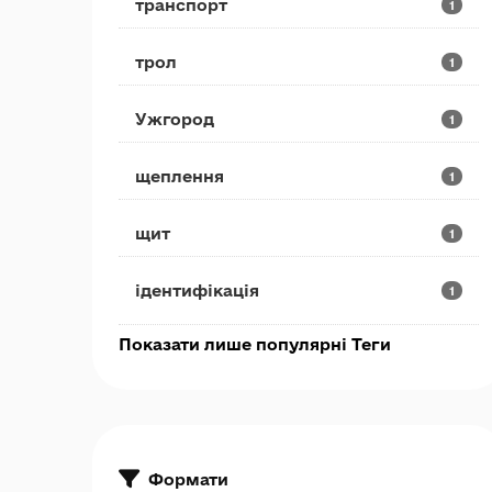
транспорт
1
трол
1
Ужгород
1
щеплення
1
щит
1
ідентифікація
1
Показати лише популярні Теги
Формати