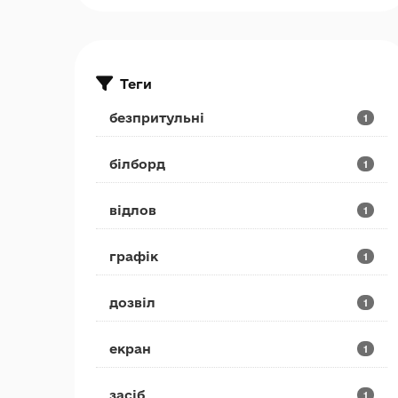
Теги
безпритульні
1
білборд
1
відлов
1
графік
1
дозвіл
1
екран
1
засіб
1