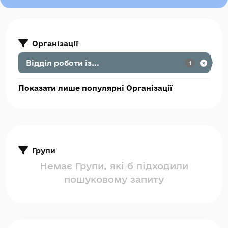
Організації
Відділ роботи із...
1
Показати лише популярні Організації
Групи
Немає Групи, які б підходили
пошуковому запиту