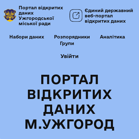
Портал відкритих
Єдиний державний
даних
веб-портал
Ужгородської
відкритих даних
міської ради
Набори даних
Розпорядники
Аналітика
Групи
Увійти
ПОРТАЛ
ВІДКРИТИХ
ДАНИХ
М.УЖГОРОД