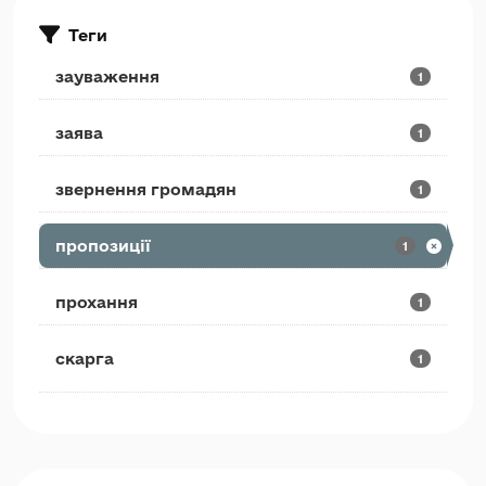
Теги
зауваження
1
заява
1
звернення громадян
1
пропозиції
1
прохання
1
скарга
1