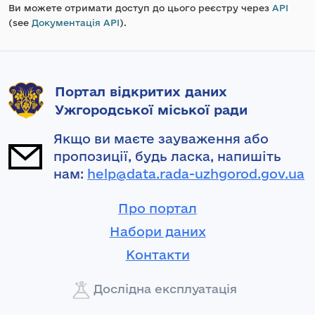
Ви можете отримати доступ до цього реєстру через
API
(see
Документація API
).
Портал відкритих даних
Ужгородської міської ради
Якщо ви маєте зауваження або
пропозиції, будь ласка, напишіть
нам:
help@data.rada-uzhgorod.gov.ua
Про портал
Набори даних
Контакти
Дослідна експлуатація