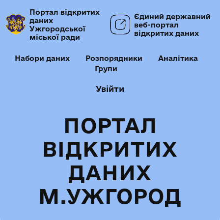
Портал відкритих
Єдиний державний
даних
веб-портал
Ужгородської
відкритих даних
міської ради
Набори даних
Розпорядники
Аналітика
Групи
Увійти
ПОРТАЛ
ВІДКРИТИХ
ДАНИХ
М.УЖГОРОД