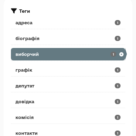
Теги
адреса
1
біографія
1
виборчий
1
графік
1
депутат
1
довідка
1
комісія
1
контакти
1