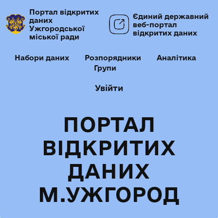
Портал відкритих
Єдиний державний
даних
веб-портал
Ужгородської
відкритих даних
міської ради
Набори даних
Розпорядники
Аналітика
Групи
Увійти
ПОРТАЛ
ВІДКРИТИХ
ДАНИХ
М.УЖГОРОД