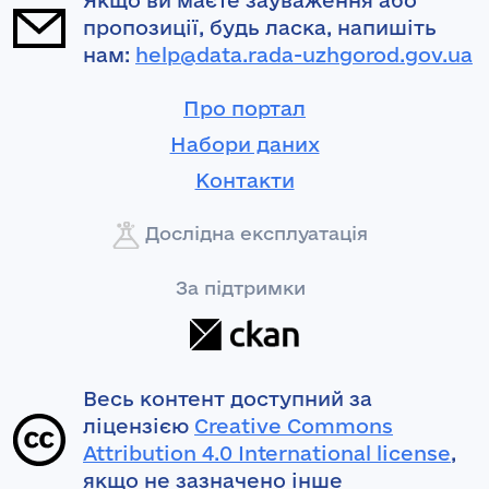
Якщо ви маєте зауваження або
пропозиції, будь ласка, напишіть
нам:
help@data.rada-uzhgorod.gov.ua
Про портал
Набори даних
Контакти
Дослідна експлуатація
За підтримки
Весь контент доступний за
ліцензією
Creative Commons
Attribution 4.0 International license
,
якщо не зазначено інше