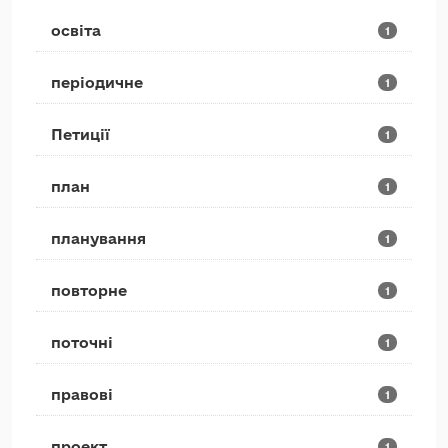
освіта
1
періодичне
1
Петиції
1
план
1
планування
1
повторне
1
поточні
1
правові
1
проект
1