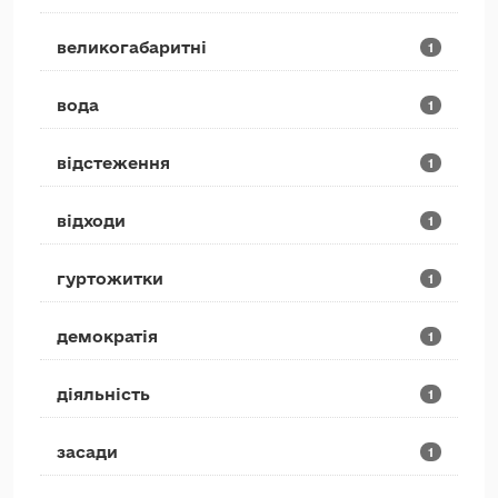
великогабаритні
1
вода
1
відстеження
1
відходи
1
гуртожитки
1
демократія
1
діяльність
1
засади
1