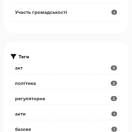
Участь громадськості
1
Теги
акт
3
політика
2
регуляторна
2
акти
1
базове
1