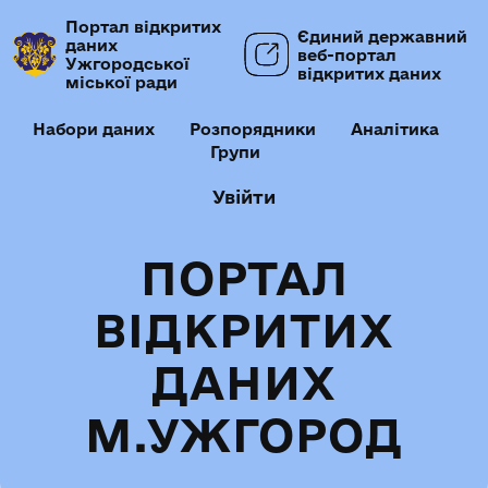
Портал відкритих
Єдиний державний
даних
веб-портал
Ужгородської
відкритих даних
міської ради
Набори даних
Розпорядники
Аналітика
Групи
Увійти
ПОРТАЛ
ВІДКРИТИХ
ДАНИХ
М.УЖГОРОД