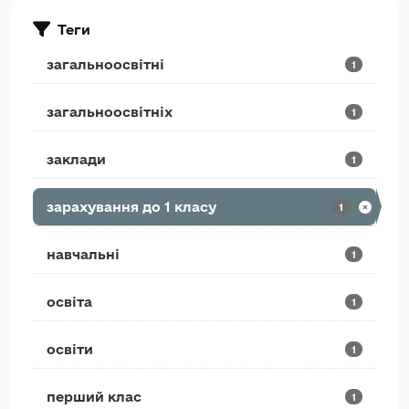
Теги
загальноосвітні
1
загальноосвітніх
1
заклади
1
зарахування до 1 класу
1
навчальні
1
освіта
1
освіти
1
перший клас
1