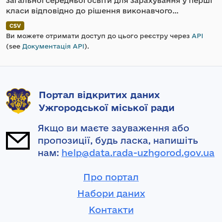
загальної середньої освіти для зарахування у перші
класи відповідно до рішення виконавчого...
CSV
Ви можете отримати доступ до цього реєстру через
API
(see
Документація API
).
Портал відкритих даних
Ужгородської міської ради
Якщо ви маєте зауваження або
пропозиції, будь ласка, напишіть
нам:
help@data.rada-uzhgorod.gov.ua
Про портал
Набори даних
Контакти