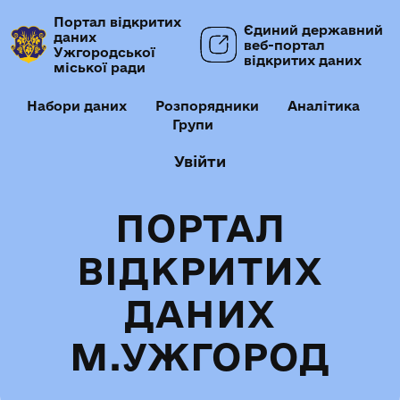
Портал відкритих
Єдиний державний
даних
веб-портал
Ужгородської
відкритих даних
міської ради
Набори даних
Розпорядники
Аналітика
Групи
Увійти
ПОРТАЛ
ВІДКРИТИХ
ДАНИХ
М.УЖГОРОД