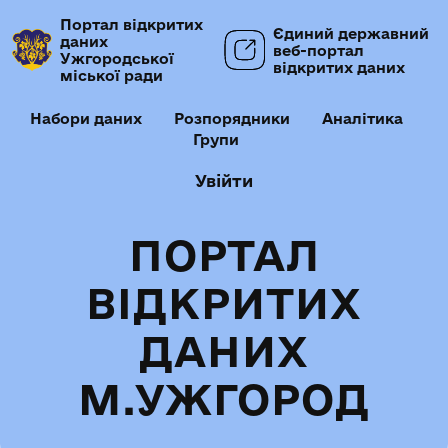
Портал відкритих
Єдиний державний
даних
веб-портал
Ужгородської
відкритих даних
міської ради
Набори даних
Розпорядники
Аналітика
Групи
Увійти
ПОРТАЛ
ВІДКРИТИХ
ДАНИХ
М.УЖГОРОД