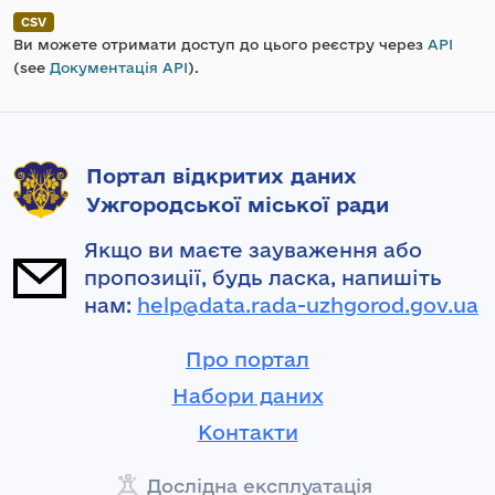
CSV
Ви можете отримати доступ до цього реєстру через
API
(see
Документація API
).
Портал відкритих даних
Ужгородської міської ради
Якщо ви маєте зауваження або
пропозиції, будь ласка, напишіть
нам:
help@data.rada-uzhgorod.gov.ua
Про портал
Набори даних
Контакти
Дослідна експлуатація