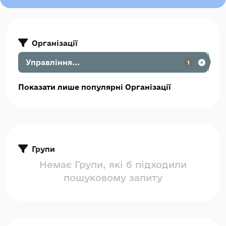
Організації
Управління...
1
Показати лише популярні Організації
Групи
Немає Групи, які б підходили
пошуковому запиту