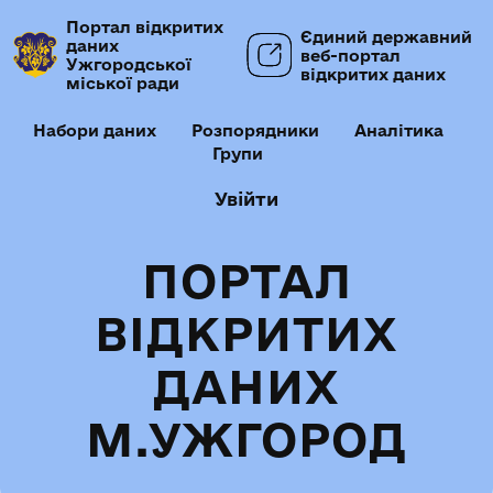
Портал відкритих
Єдиний державний
даних
веб-портал
Ужгородської
відкритих даних
міської ради
Набори даних
Розпорядники
Аналітика
Групи
Увійти
ПОРТАЛ
ВІДКРИТИХ
ДАНИХ
М.УЖГОРОД