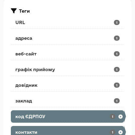
Теги
URL
1
адреса
1
веб-сайт
1
графік прийому
1
довідник
1
заклад
1
код ЄДРПОУ
1
контакти
1