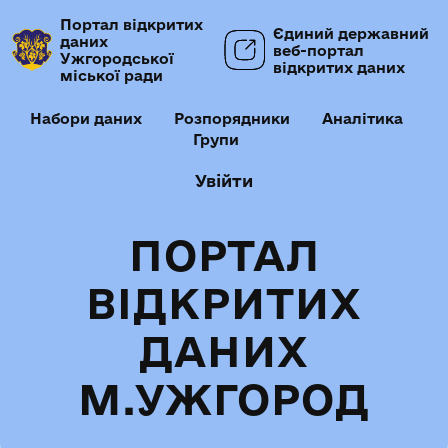
Портал відкритих
Єдиний державний
даних
веб-портал
Ужгородської
відкритих даних
міської ради
Набори даних
Розпорядники
Аналітика
Групи
Увійти
ПОРТАЛ
ВІДКРИТИХ
ДАНИХ
М.УЖГОРОД