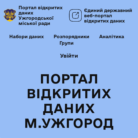
Портал відкритих
Єдиний державний
даних
веб-портал
Ужгородської
відкритих даних
міської ради
Набори даних
Розпорядники
Аналітика
Групи
Увійти
ПОРТАЛ
ВІДКРИТИХ
ДАНИХ
М.УЖГОРОД