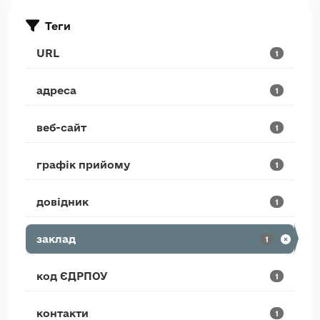
Теги
URL
1
адреса
1
веб-сайт
1
графік прийому
1
довідник
1
заклад
1
код ЄДРПОУ
1
контакти
1