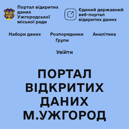
Портал відкритих
Єдиний державний
даних
веб-портал
Ужгородської
відкритих даних
міської ради
Набори даних
Розпорядники
Аналітика
Групи
Увійти
ПОРТАЛ
ВІДКРИТИХ
ДАНИХ
М.УЖГОРОД