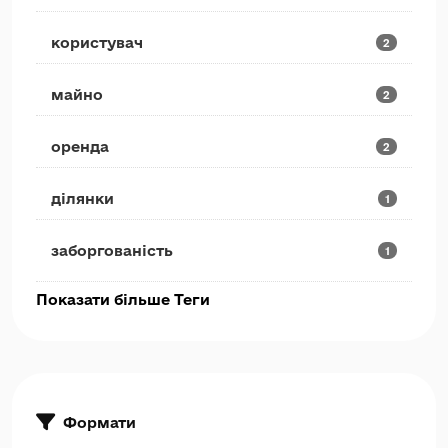
користувач
2
майно
2
оренда
2
ділянки
1
заборгованість
1
Показати більше Теги
Формати