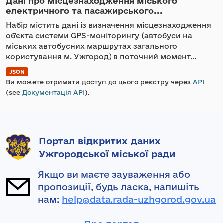
Дані про місцезнаходження міського
електричного та пасажирського...
Набір містить дані із визначення місцезнаходження
об'єкта системи GPS-моніторингу (автобуси на
міських автобусних маршрутах загального
користування м. Ужгород) в поточний момент...
JSON
Ви можете отримати доступ до цього реєстру через
API
(see
Документація API
).
Портал відкритих даних
Ужгородської міської ради
Якщо ви маєте зауваження або
пропозиції, будь ласка, напишіть
нам:
help@data.rada-uzhgorod.gov.ua