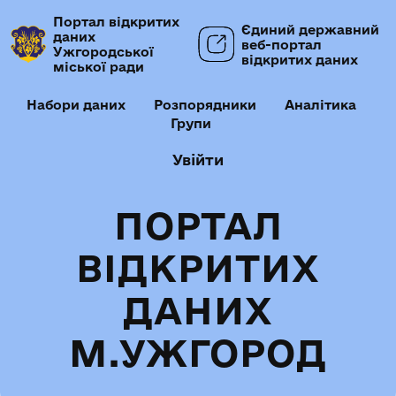
Портал відкритих
Єдиний державний
даних
веб-портал
Ужгородської
відкритих даних
міської ради
Набори даних
Розпорядники
Аналітика
Групи
Увійти
ПОРТАЛ
ВІДКРИТИХ
ДАНИХ
М.УЖГОРОД