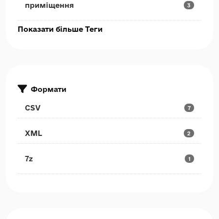
приміщення
3
Показати більше Теги
Формати
CSV
7
XML
2
7z
1