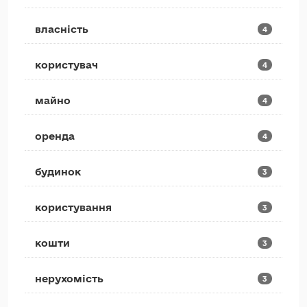
власність
4
користувач
4
майно
4
оренда
4
будинок
3
користування
3
кошти
3
нерухомість
3