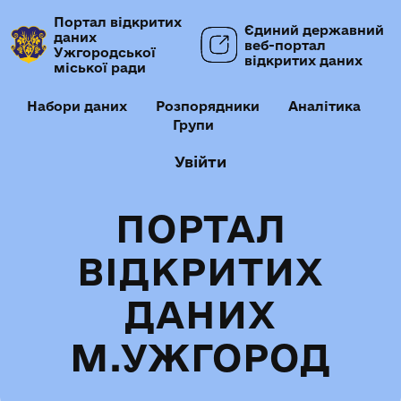
Портал відкритих
Єдиний державний
даних
веб-портал
Ужгородської
відкритих даних
міської ради
Набори даних
Розпорядники
Аналітика
Групи
Увійти
ПОРТАЛ
ВІДКРИТИХ
ДАНИХ
М.УЖГОРОД