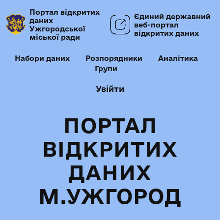
Портал відкритих
Єдиний державний
даних
веб-портал
Ужгородської
відкритих даних
міської ради
Набори даних
Розпорядники
Аналітика
Групи
Увійти
ПОРТАЛ
ВІДКРИТИХ
ДАНИХ
М.УЖГОРОД