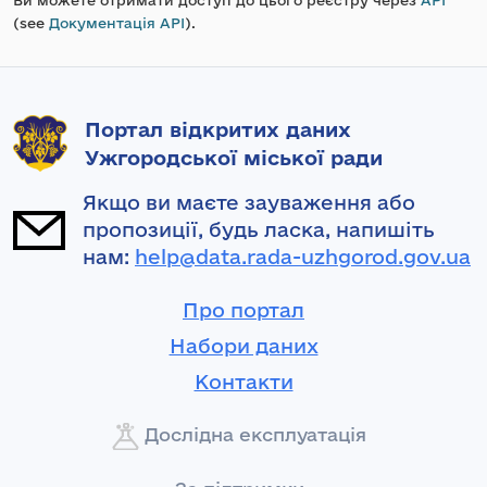
Ви можете отримати доступ до цього реєстру через
API
(see
Документація API
).
Портал відкритих даних
Ужгородської міської ради
Якщо ви маєте зауваження або
пропозиції, будь ласка, напишіть
нам:
help@data.rada-uzhgorod.gov.ua
Про портал
Набори даних
Контакти
Дослідна експлуатація