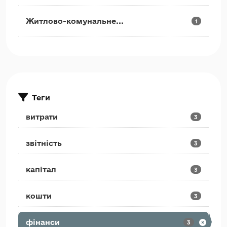
Житлово-комунальне...
1
Теги
витрати
3
звітність
3
капітал
3
кошти
3
фінанси
3