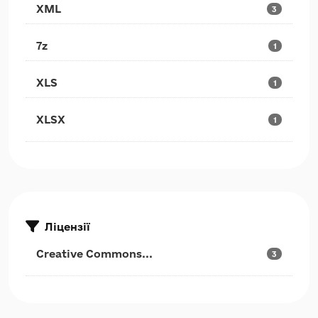
XML
3
7z
1
XLS
1
XLSX
1
Ліцензії
Creative Commons...
3