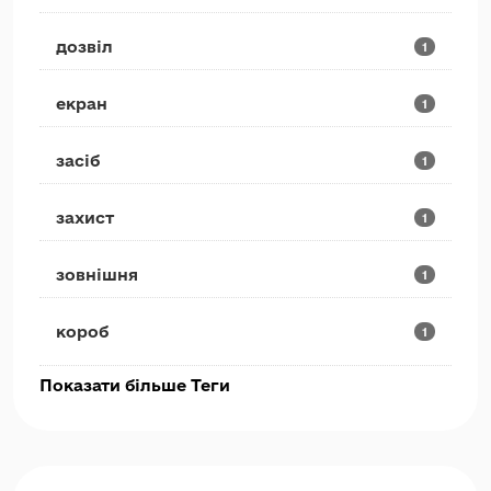
дозвіл
1
екран
1
засіб
1
захист
1
зовнішня
1
короб
1
Показати більше Теги