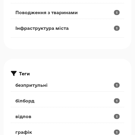
Поводження з тваринами
1
Інфраструктура міста
1
Теги
безпритульні
1
білборд
1
відлов
1
графік
1