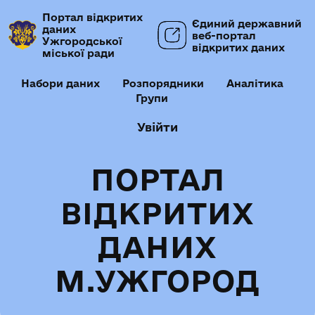
Портал відкритих
Єдиний державний
даних
веб-портал
Ужгородської
відкритих даних
міської ради
Набори даних
Розпорядники
Аналітика
Групи
Увійти
ПОРТАЛ
ВІДКРИТИХ
ДАНИХ
М.УЖГОРОД